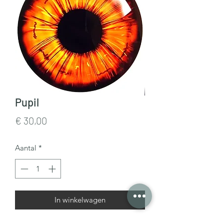
Pupil
Prijs
€ 30,00
Aantal
*
In winkelwagen