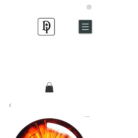
Ilkay Demirci
Art
Leven is kunst geef jouw kunst een kleur